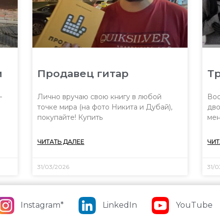
и
Продавец гитар
Тр
—
Лично вручаю свою книгу в любой
Воо
точке мира (на фото Никита и Дубай),
дво
покупайте! Купить
мен
ЧИТАТЬ ДАЛЕЕ
ЧИТ
31/03/2026
31/
Instagram*
LinkedIn
YouTube