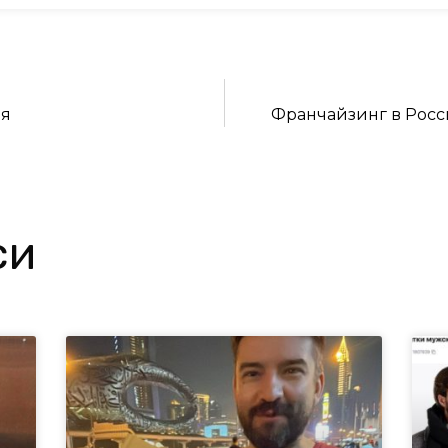
ия
Франчайзинг в Росс
си