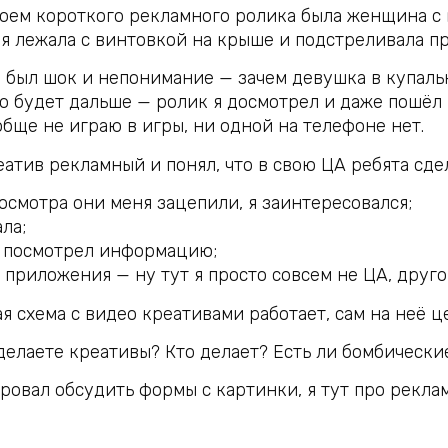
ероем короткого рекламного ролика была женщина 
ая лежала с винтовкой на крыше и подстреливала п
 был шок и непонимание — зачем девушка в купаль
то будет дальше — ролик я досмотрел и даже пошёл п
ообще не играю в игры, ни одной на телефоне нет.
еатив рекламный и понял, что в свою ЦА ребята сде
росмотра они меня зацепили, я заинтересовался;
ла;
и посмотрел информацию;
и приложения — ну тут я просто совсем не ЦА, друг
я схема с видео креативами работает, сам на неё ц
 делаете креативы? Кто делает? Есть ли бомбическ
нировал обсудить формы с картинки, я тут про рекла