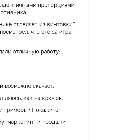
с идентичными пропорциями
ротивника.
нике стреляет из винтовки?
осмотрел, что это за игра,
лали отличную работу:
ой возможно скачает.
епляюсь, как на крючок.
ие примеры? Покажите!
му, маркетинг и продажи.