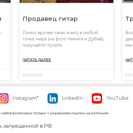
и
Продавец гитар
Тр
—
Лично вручаю свою книгу в любой
Воо
точке мира (на фото Никита и Дубай),
дво
покупайте! Купить
мен
ЧИТАТЬ ДАЛЕЕ
ЧИТ
31/03/2026
31/
Instagram*
LinkedIn
YouTube
в сайта возможно только с указанием ссылки на источник
, запрещенной в РФ.