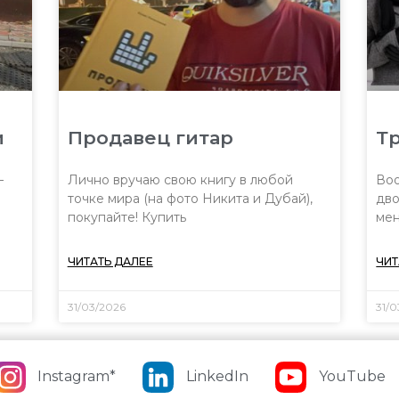
и
Продавец гитар
Тр
—
Лично вручаю свою книгу в любой
Воо
точке мира (на фото Никита и Дубай),
дво
покупайте! Купить
мен
ЧИТАТЬ ДАЛЕЕ
ЧИТ
31/03/2026
31/
Instagram*
LinkedIn
YouTube