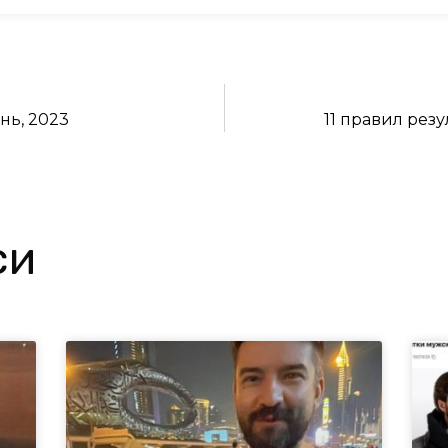
нь, 2023
11 правил резу
си