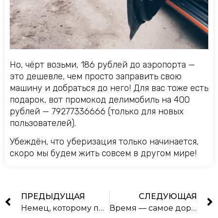
Но, чёрт возьми, 186 рублей до аэропорта —
это дешевле, чем просто заправить свою
машину и добраться до него! Для вас тоже есть
подарок, вот промокод делимобиль на 400
рублей — 79277336666 (только для новых
пользователей).
Убеждён, что уберизация только начинается,
скоро мы будем жить совсем в другом мире!
ПРЕДЫДУЩАЯ
СЛЕДУЮЩАЯ
Немец, которому почти 100 лет, прошёл всю войну, попал в русский плен, после войны провёл 10 лет в тюрьме на Урале, продолжает наслаждаться жизнью и брать от неё по-максимуму!
Время — самое дорогое, что у нас есть