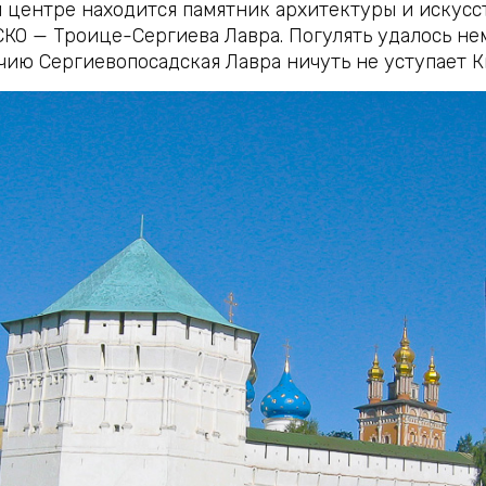
м центре находится памятник архитектуры и искусс
О — Троице-Сергиева Лавра. Погулять удалось нем
ичию Сергиевопосадская Лавра ничуть не уступает К